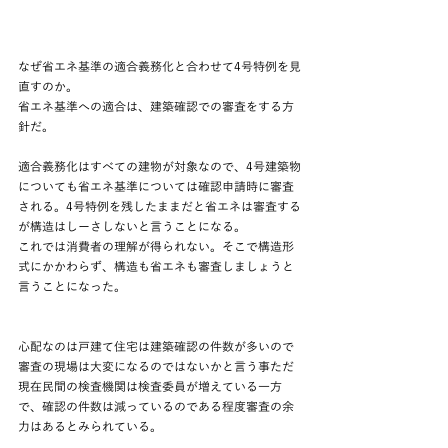
なぜ省エネ基準の適合義務化と合わせて4号特例を見
直すのか。
省エネ基準への適合は、建築確認での審査をする方
針だ。
適合義務化はすべての建物が対象なので、4号建築物
についても省エネ基準については確認申請時に審査
される。4号特例を残したままだと省エネは審査する
が構造はしーさしないと言うことになる。
これでは消費者の理解が得られない。そこで構造形
式にかかわらず、構造も省エネも審査しましょうと
言うことになった。
心配なのは戸建て住宅は建築確認の件数が多いので
審査の現場は大変になるのではないかと言う事ただ
現在民間の検査機関は検査委員が増えている一方
で、確認の件数は減っているのである程度審査の余
力はあるとみられている。