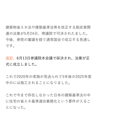
建築物省エネ法や建築基準法等を改正する脱炭素関
連の法案が5月24日、衆議院で可決されたました。
今後、参院の審議を経て通常国会で成立する見通し
です。
追記、
6月13日参議院本会議で採決され、法案が正
式に成立しました。
これで2020年の実施が見送られて5年後の2025年度
中のには施工されることになりました。
これで今まで存在しなかった日本の建築基準法の中
に住宅の省エネ基準適合義務化という要件が入るこ
とになった。