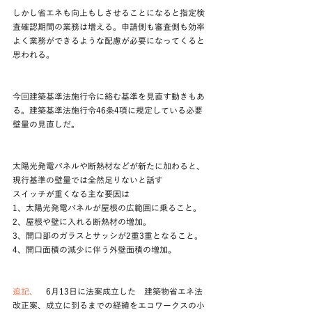
しかし省エネも向上もしさせることになると指定検
査確認期間の業務は増える。申請側も審査側も効率
よく業務ができるような配慮が必要になってくると
思われる。
今回建築基準法施行令に絡む基準を見直す動きもあ
る。建築基準法施行令46条4項に規定している必要
壁量の見直しだ。
太陽光発電パネルや断熱材などが新たに加わると、
現行基準の壁量では全然足りないと話す
スイッチが重くなる主な要因は 
1、太陽光発電パネルが屋根の広範囲に乗ること。
2、屋根や壁に入れる断熱材の増加。
3、開口部のガラスとサッシが2重3重となること。
4、開口面積の減少に伴う外壁面積の増加。
追記、
　6月13日に法案成立した　建築物省エネ法
改正案、成立に到るまでの経緯をエコワークスの小