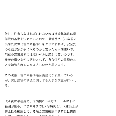
但し、注意しなければいけないのは建築基準法は最
低限の基準を決めているので、最低基準（20年前に
出来た次世代省エネ基準）をクリアすれば、安全安
心な我が家が手に入るのかと言ったら大間違いで、
現在の建築業界の性能レベルは遙かに高いのです。
業者の謳い文句に惑わされず、自ら住宅の性能のこ
とを勉強されるのがよろしいかと思います。
この法案　
省エネ基準適合義務化が表立っている
が、実は建物の構造に関しても大きな改正が行われ
る。
改正後は平屋建て、床面積200平方メートル以下に
範囲が縮小。つまり今までは4号特例という建築士が
安全性を確認している場合建築確認申請時には構造