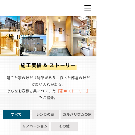
家の数だけストーリーがある
施工
実
績
施工実績 & ストーリー
建てた家の数だけ物語があり、作った部屋の数だ
け思い入れがある。
そんなお客様と共につくった
『家＝ストーリー』
をご紹介。
すべて
レンガの家
ガルバリウムの家
リノベーション
その他