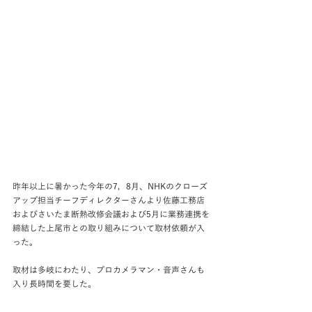
昨年以上に暑かった今年の7，8月、NHKのクローズ
アップ担当チーフディレクターさんより佐藤工務店
およびさいたま断熱改修会議および5月に業務連携を
締結した上尾市との取り組みについて取材依頼が入
った。
取材は多岐にわたり、プロカメラマン・音声さんも
入り長時間を要した。