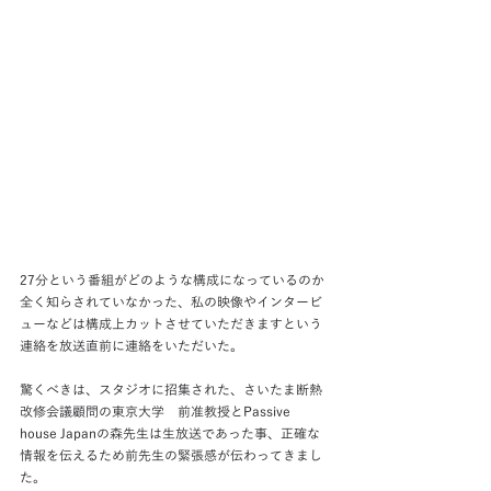
27分という番組がどのような構成になっているのか
全く知らされていなかった、私の映像やインタービ
ューなどは構成上カットさせていただきますという
連絡を放送直前に連絡をいただいた。
驚くべきは、スタジオに招集された、さいたま断熱
改修会議顧問の東京大学　前准教授とPassive 
house Japanの森先生は生放送であった事、正確な
情報を伝えるため前先生の緊張感が伝わってきまし
た。