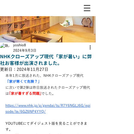
ブログ
佐藤工務店のあれこれ
yoshio8
2024年9月3日
NHKクローズアップ現代「家が暑い」に弊
社お客様が出演されました。
更新日：
2024年11月27日
本年1月に放送された、NHKクローズアップ現代
「家が寒くて危険？」
に次いで第2弾は昨日放送されたクローズアップ現代
は
｢家が暑すぎる問題｣
でした。
https://www.nhk.jp/p/gendai/ts/R7Y6NGLJ6G/epi
sode/te/6GZ6NP4YYQ/
YOUTUBEにてダイジェスト版を見ることができま
す。