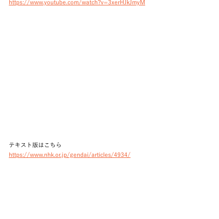
https://www.youtube.com/watch?v=3xerHJkJmyM
テキスト版はこちら　
https://www.nhk.or.jp/gendai/articles/4934/