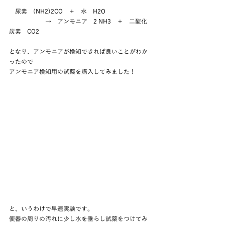
　尿素　(NH2)2CO　＋　水　H2O
　　　　　　→　アンモニア　2 NH3　＋　二酸化
炭素　CO2
となり、アンモニアが検知できれば良いことがわか
ったので
アンモニア検知用の試薬を購入してみました！
と、いうわけで早速実験です。
便器の周りの汚れに少し水を垂らし試薬をつけてみ