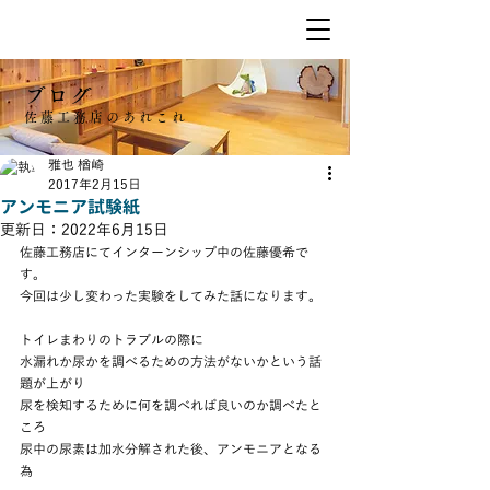
ブログ
佐藤工務店のあれこれ
雅也 楢崎
2017年2月15日
アンモニア試験紙
更新日：
2022年6月15日
佐藤工務店にてインターンシップ中の佐藤優希で
す。
今回は少し変わった実験をしてみた話になります。
トイレまわりのトラブルの際に
水漏れか尿かを調べるための方法がないかという話
題が上がり
尿を検知するために何を調べれば良いのか調べたと
ころ
尿中の尿素は加水分解された後、アンモニアとなる
為