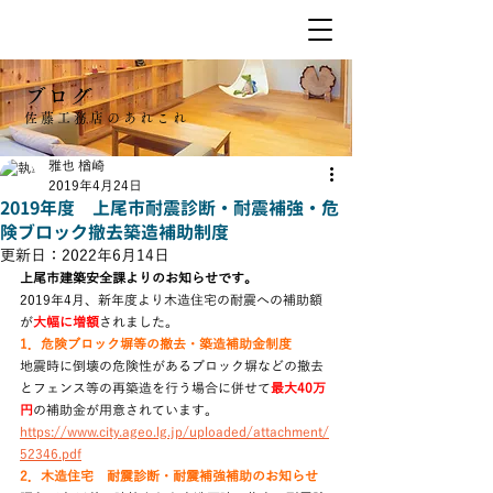
ブログ
佐藤工務店のあれこれ
雅也 楢崎
2019年4月24日
2019年度 上尾市耐震診断・耐震補強・危
険ブロック撤去築造補助制度
更新日：
2022年6月14日
上尾市建築安全課よりのお知らせです。
2019年4月、新年度より木造住宅の耐震への補助額
が
大幅に増額
されました。
1．危険ブロック塀等の撤去・築造補助金制度
地震時に倒壊の危険性があるブロック塀などの撤去
とフェンス等の再築造を行う場合に併せて
最大40万
円
の補助金が用意されています。
https://www.city.ageo.lg.jp/uploaded/attachment/
52346.pdf
2．木造住宅　耐震診断・耐震補強補助のお知らせ