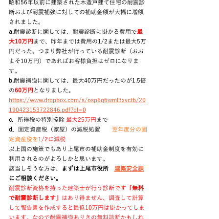
昭和56年以前に建築された木造戸建て住宅の耐震診
断および耐震補強に対しての補助金額が大幅に増額
されました。
a.
耐震診断に関しては、耐震診断に掛かる費用で
最
大10万円
まで、昨年までは費用の1/2または最大5万
円だった。つまり弊社が行っている耐震診断（おお
よそ10万円）であればお客様負担はゼロになりま
す。
b.
耐震補強に関しては、最大40万円だったのが1.5倍
の
60万円
となりました。
https://www.dropbox.com/s/osp6q6wml3xvctb/20
190423153722846.pdf?dl=0
c．
所得税の特別控除
最大25万円
まで
d．
固定資産税（家屋）の減税処置
　　翌年度分の固
定資産税を
1/2に減税
以上国の施策でもあり上尾市の補助金制度を有効に
利用されるのがよろしかと思います。
該当しそうな方は、
まずは上尾市役所　
建築安全課
にご相談ください。
耐震診断資格を持った建築士が行う診断です
「無料
で耐震診断します」
はあり得ません、調査して計算
して報告書を作成すると最低10万円は掛かってしま
います。なので耐震補強ありきの無料診断かもしれ