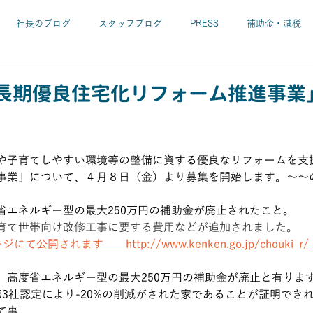
社長のブログ
スタッフブログ
PRESS
補助金・減税
リフォーム工事
設計
耐震診断・耐震補強
長期優良住宅
長期優良住宅化リフォーム推進事業
す
レンガの家
SUGIの家
ガルバの家 etc.
パソコン
や子育てしやすい環境等の整備に資する優良なリフォームを支
事業」について、４月８日（金）より募集を開始します。～～
慎吾
施工中
本・CD・DVD
省エネルギー型の最大250万円の補助金が廃止されたこと。
育て世帯向け改修工事に要する費用などが追加されました。
公開されます　　http://www.kenken.go.jp/chouki_r/
、高度省エネルギー型の最大250万円の補助金が廃止と有りま
第3社認定により-20%の削減がされた家であることが証明できれば
て事。