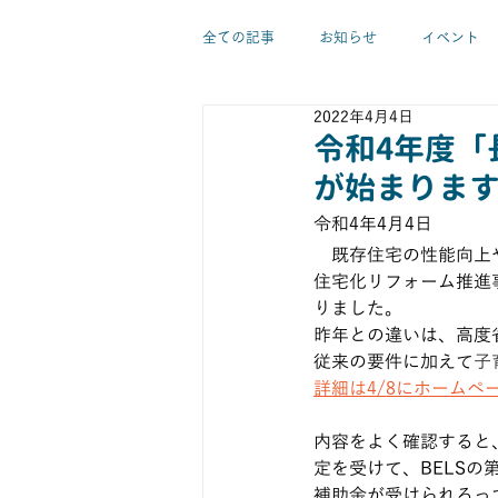
全ての記事
お知らせ
イベント
2022年4月4日
新築工事
リノベーション
令和4年度「
が始まりま
温熱環境
実験
素材・建材
令和4年4月4日
　既存住宅の性能向上
住宅化リフォーム推進
佐藤亜紀代
佐藤優希
大森
りました。
昨年との違いは、高度
従来の要件に加えて
子
詳細は4/8にホームページにて
内容をよく確認すると
定を受けて、BELSの
補助金が受けられるっ