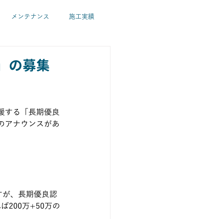
メンテナンス
施工実績
パッシブ・ZEH住宅
環境
」の募集
佐藤春代
山岸和之
援する「長期優良
のアナウンスがあ
すが、長期優良認
200万+50万の