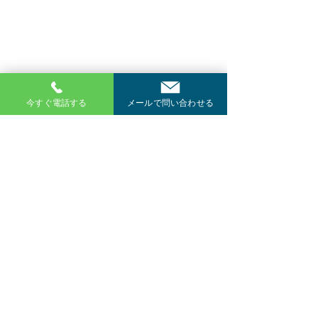
今すぐ電話する
メールで問い合わせる
お電話でのお問い合わせ
048-771-7804
断熱等級７の家着工いた
施工中の現場を
有限会社 佐藤工務店
〒362-0031 埼玉県上尾市東町1-2-13
しました。西宮下の家
理由
TEL：048-771-7804 FAX：048-775-8312