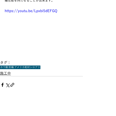
蟻性能を持たせることが出来ます。
https://youtu.be/Lpxbi5dEFGQ
タグ：
ホウ酸
防蟻
アメリカ乾材シロアリ
施工中