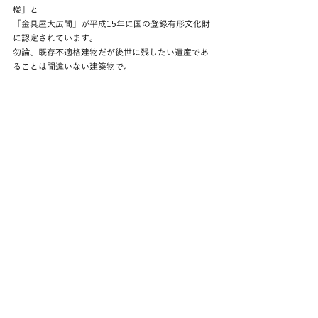
楼」と
「金具屋大広間」が平成15年に国の登録有形文化財
に認定されています。
勿論、既存不適格建物だが後世に残したい遺産であ
ることは間違いない建築物で。