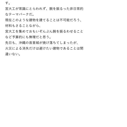
す。
宮大工が常識にとらわれず、腕を振るった非日常的
なテーマパークだ。
現在このような建物を建てることは不可能だろう、
材料もさることながら、
宮大工を集めておもいぞんぶん腕を振るわせること
など予算的にも無理だと思う。
先日も、沖縄の首里城が焼け落ちてしまったが、
火災による消失だけは避けたい建物であることは間
違いない。