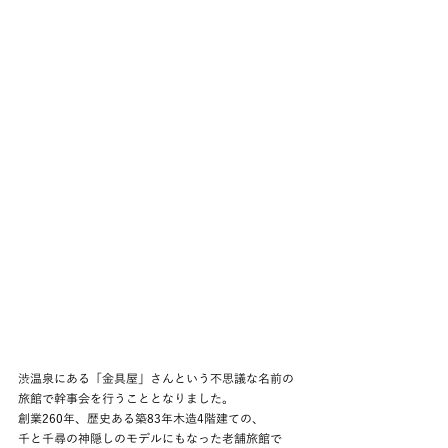
渋温泉にある「金具屋」さんという不思議な名前の
旅館で幹事会を行うこととなりました。
創業260年、歴史ある築83年木造4階建ての、
千と千尋の神隠しのモデルにもなった老舗旅館で