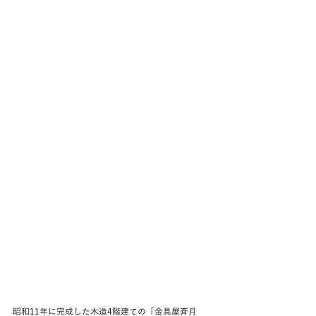
昭和11年に完成した木造4階建ての「金具屋斉月