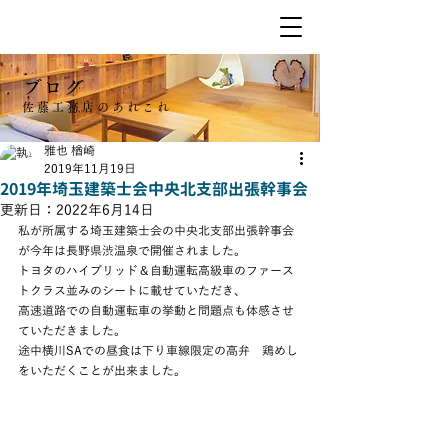
ブログ
佐藤工務店のあれこれ
雅也 楢崎
2019年11月19日
2019年埼玉建築士会中央北支部出張幹事会
更新日：
2022年6月14日
私が所属する埼玉建築士会の中央北支部出張幹事会
が今年は長野県渋温泉で開催されました。
トヨタのハイブリッド＆自動運転高級車のファース
トクラス並みのシートに載せていただき、
高速道路での自動運転車の挙動と問題点も体感させ
ていただきました。
途中横川SAでの昼食は下り車線限定の高弁　鶏めし
をいただくことが出来ました。