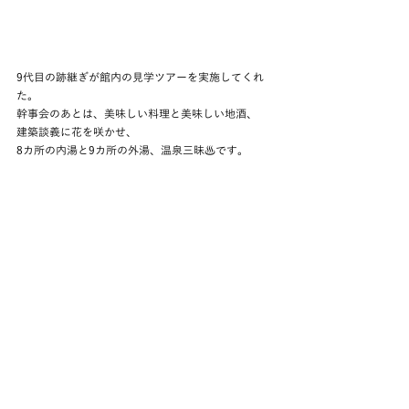
9代目の跡継ぎが館内の見学ツアーを実施してくれ
た。
幹事会のあとは、美味しい料理と美味しい地酒、
建築談義に花を咲かせ、
8カ所の内湯と9カ所の外湯、温泉三昧♨️です。