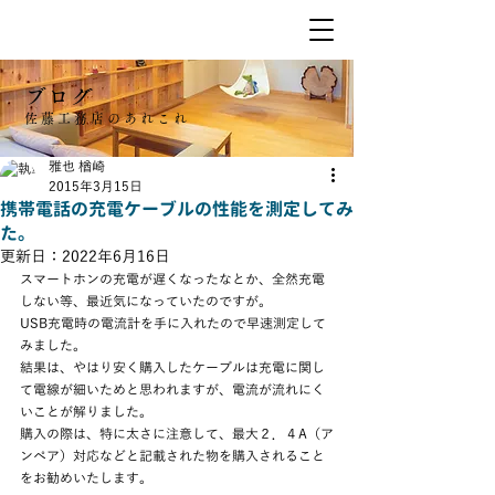
ブログ
佐藤工務店のあれこれ
雅也 楢崎
2015年3月15日
携帯電話の充電ケーブルの性能を測定してみ
た。
更新日：
2022年6月16日
スマートホンの充電が遅くなったなとか、全然充電
しない等、最近気になっていたのですが。
USB充電時の電流計を手に入れたので早速測定して
みました。
結果は、やはり安く購入したケーブルは充電に関し
て電線が細いためと思われますが、電流が流れにく
いことが解りました。
購入の際は、特に太さに注意して、最大２．４A（ア
ンペア）対応などと記載された物を購入されること
をお勧めいたします。