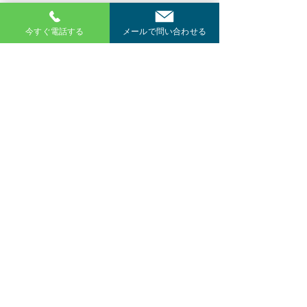
今すぐ電話する
メールで問い合わせる
以上の測定結果をグラフにしてみました。
スマホ充電時にはケーブルの太さにより約3倍、携帯
用バッテリーにおいては2倍近くの電流が流れます、
つまりケーブルの太さにより充電時間が1/2～1/3へ
短縮されると言うことです。激安品のケーブルが細
すぎるのか接続が悪いのか・部品が粗悪なのかは解
りませんが、安いからと飛びつく事の無いようにご
注意下さい。