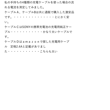
私の手持ちの4種類の充電ケーブルを使った場合の流
れる電流を測定してみました。
ケーブルＡ、ケーブルBは共に通販で購入した激安品
です。・・・・・・・・・・・・・・とにかく安
い。
ケーブルＣはSONYの携帯充電池の充電用純正ケー
ブル・・・・・・・・・・・かなり太いケーブルで
す。
ケーブルＤはａｍａｚｏｎで探した充電用ケーブ
ル　定格2.4Aと記載がありまし
た・・・・・・・・・・・こちらも太い