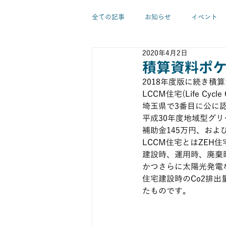
全ての記事
お知らせ
イベント
2020年4月2日
新築工事
リノベーション
積算資料ポ
2018年度版に続き積
LCCM住宅(Life C
温熱環境
実験
素材・建材
埼玉県で3番目に公に認
平成30年度地域型グ
補助金145万円、およ
佐藤亜紀代
佐藤優希
大森
LCCM住宅とはZEH
建設時、運用時、廃棄
かつさらに太陽光発電
住宅建設時のCo2排
たものです。