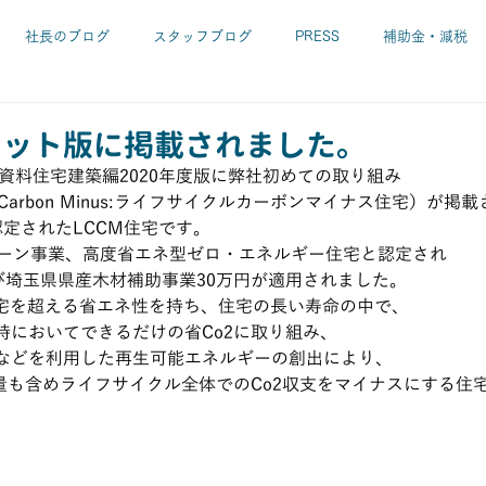
社長のブログ
スタッフブログ
PRESS
補助金・減税
リフォーム工事
設計
耐震診断・耐震補強
長期優良住宅
ケット版に掲載されました。
算資料住宅建築編2020年度版に弊社初めての取り組み
ycle Carbon Minus:ライフサイクルカーボンマイナス住宅）が
レンガの家
SUGIの家
ガルバの家 etc.
パソコン
定されたLCCM住宅です。
リーン事業、高度省エネ型ゼロ・エネルギー住宅と認定され
び埼玉県県産木材補助事業30万円が適用されました。
慎吾
施工中
本・CD・DVD
住宅を超える省エネ性を持ち、住宅の長い寿命の中で、
時においてできるだけの省Co2に取り組み、
などを利用した再生可能エネルギーの創出により、
出量も含めライフサイクル全体でのCo2収支をマイナスにする住