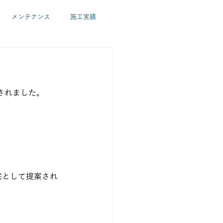
メンテナンス
施工実績
パッシブ・ZEH住宅
環境
掲載されました。
佐藤春代
山岸和之
宅として提案され