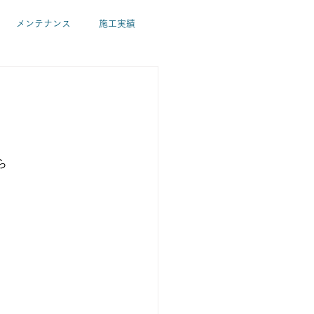
メンテナンス
施工実績
パッシブ・ZEH住宅
環境
佐藤春代
山岸和之
ら