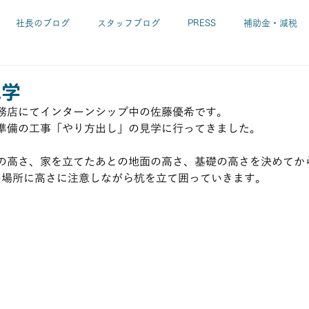
社長のブログ
スタッフブログ
PRESS
補助金・減税
リフォーム工事
設計
耐震診断・耐震補強
長期優良住宅
見学
務店にてインターンシップ中の佐藤優希です。
準備の工事「やり方出し」の見学に行ってきました。
レンガの家
SUGIの家
ガルバの家 etc.
パソコン
の高さ、家を立てたあとの地面の高さ、基礎の高さを決めてか
mの場所に高さに注意しながら杭を立て囲っていきます。
慎吾
施工中
本・CD・DVD