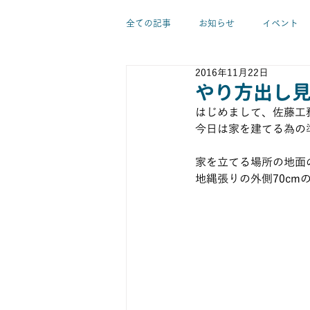
全ての記事
お知らせ
イベント
2016年11月22日
新築工事
リノベーション
やり方出し
はじめまして、佐藤工
今日は家を建てる為の
温熱環境
実験
素材・建材
家を立てる場所の地面
地縄張りの外側70c
佐藤亜紀代
佐藤優希
大森